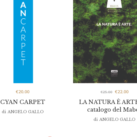
Original
Cur
€
20.00
€
22.00
€
25.00
prezzo
pre
CYAN CARPET
LA NATURA È ARTE 
was:
is:
catalogo del Mab
di
ANGELO GALLO
€25.00.
€22.
di
ANGELO GALLO