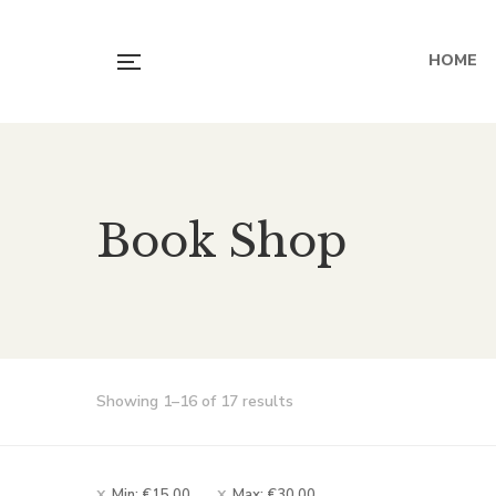
HOME
Book Shop
Showing 1–16 of 17 results
Min:
€
15.00
Max:
€
30.00