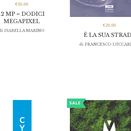
€
15.00
12 MP – DODICI
MEGAPIXEL
€
20.00
di
ISABELLA MARINO
È LA SUA STRA
di
FRANCESCO LUCCAR
SALE