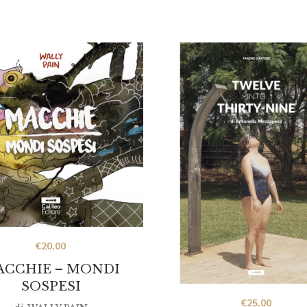
€
20.00
CCHIE – MONDI
SOSPESI
€
25.00