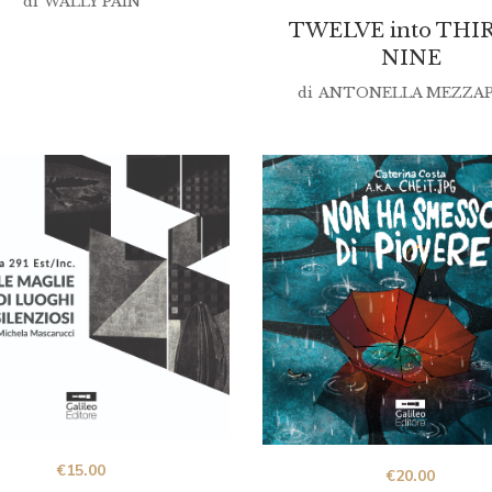
di
WALLY PAIN
TWELVE into THI
NINE
di
ANTONELLA MEZZAP
€
15.00
€
20.00