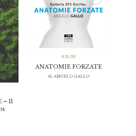
€
15.00
ANATOMIE FORZATE
di
ANGELO GALLO
rent
zzo
– Il
os
00.