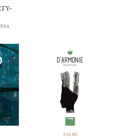
RTY-
ESA
€
15.00