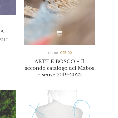
DA
ELLI
Original
Current
€
25.00
€
30.00
prezzo
prezzo
ARTE E BOSCO – Il
was:
is:
secondo catalogo del Mabos
– sense 2019-2022
€30.00.
€25.00.