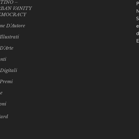
TINO –
BAN VANITY
EMOCRACY
ne D’Autore
Illustrati
 D’Arte
nti
 Digitali
 Premi
e
oni
Card