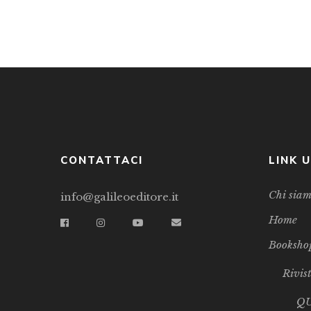
CONTATTACI
LINK U
Chi sia
info@galileoeditore.it
Home
Booksho
Rivis
Q