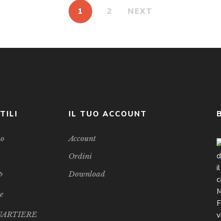
1
2
NEXT
TILI
IL TUO ACCOUNT
mo
Account
Ordini
p
Download
te
UARTIERE