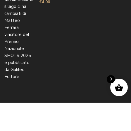
€
4.00
0
© 2024 Galileo Editore S.r.l.s. Società Benefit – P.IVA –
P.Iva