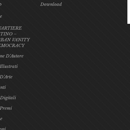
p
Download
te
UARTIERE
TINO –
BAN VANITY
EMOCRACY
ne D’Autore
Illustrati
 D’Arte
nti
 Digitali
 Premi
e
oni