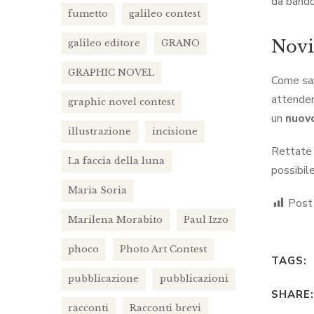
da bando
fumetto
galileo contest
Novi
galileo editore
GRANO
GRAPHIC NOVEL
Come sa
attender
graphic novel contest
un
nuov
illustrazione
incisione
Rettate 
La faccia della luna
possibil
Maria Soria
Post
Marilena Morabito
Paul Izzo
phoco
Photo Art Contest
TAGS:
pubblicazione
pubblicazioni
SHARE:
racconti
Racconti brevi