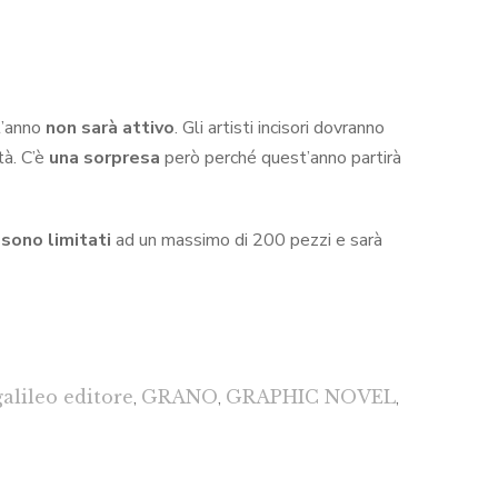
’anno
non sarà attivo
. Gli artisti incisori dovranno
tà. C’è
una sorpresa
però perché quest’anno partirà
 sono limitati
ad un massimo di 200 pezzi e sarà
galileo editore
,
GRANO
,
GRAPHIC NOVEL
,