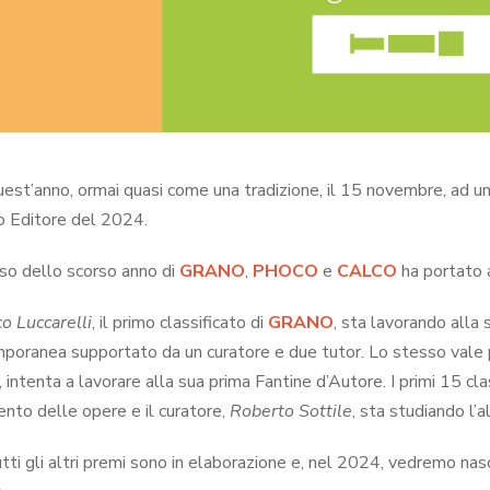
est’anno, ormai quasi come una tradizione, il 15 novembre, ad u
eo Editore del 2024.
sso dello scorso anno di
GRANO
,
PHOCO
e
CALCO
ha portato al
o Luccarelli
, il primo classificato di
GRANO
, sta lavorando alla
poranea supportato da un curatore e due tutor. Lo stesso vale
, intenta a lavorare alla sua prima Fantine d’Autore. I primi 15 clas
ento delle opere e il curatore,
Roberto Sottile
, sta studiando l’
tti gli altri premi sono in elaborazione e, nel 2024, vedremo na