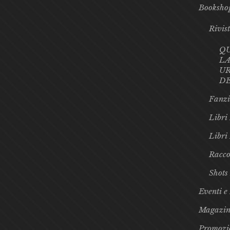
Booksho
Rivis
Q
LA
UR
D
Fanzi
Libri 
Libri
Racco
Shots
Eventi e
Magazin
Promozi