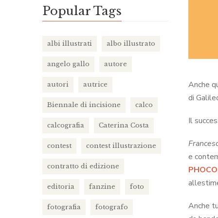
Popular Tags
albi illustrati
albo illustrato
angelo gallo
autore
Anche qu
autori
autrice
di Galil
Biennale di incisione
calco
Il succe
calcografia
Caterina Costa
Francesc
contest
contest illustrazione
e contem
contratto di edizione
PHOCO
allestim
editoria
fanzine
foto
Anche tu
fotografia
fotografo