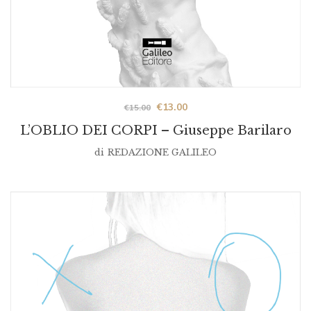
Original
Current
€
13.00
€
15.00
prezzo
prezzo
L’OBLIO DEI CORPI – Giuseppe Barilaro
was:
is:
di
REDAZIONE GALILEO
€15.00.
€13.00.