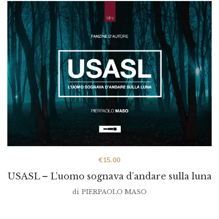
€
15.00
USASL – L’uomo sognava d’andare sulla luna
di
PIERPAOLO MASO