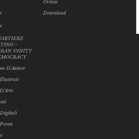
Ordini
p
Download
te
UARTIERE
TINO –
BAN VANITY
EMOCRACY
ne D’Autore
Illustrati
 D’Arte
nti
 Digitali
 Premi
e