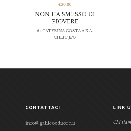
€
20.00
NON HA SMESSO DI
PIOVERE
di
CATERINA COSTA A.K.A.
CHEIT.JPG
CONTATTACI
LINK U
Chi sia
info@galileoeditore.it