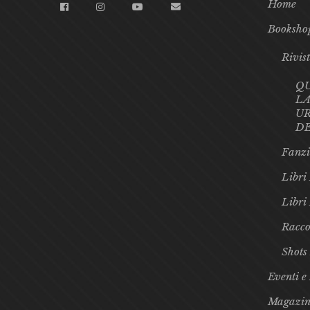
Home
Booksho
Rivis
Q
LA
UR
D
Fanzi
Libri 
Libri
Racco
Shots
Eventi e
Magazin