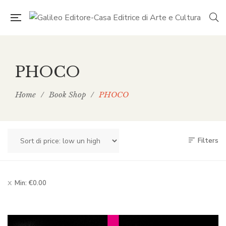
PHOCO
Home
/
Book Shop
/
PHOCO
Filters
Min:
€
0.00