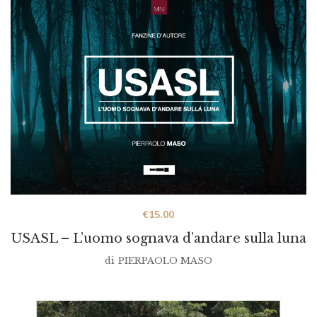
€
15.00
USASL – L’uomo sognava d’andare sulla luna
di
PIERPAOLO MASO