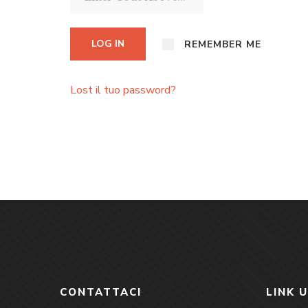
LOG IN
REMEMBER ME
Lost il tuo password?
CONTATTACI
LINK U