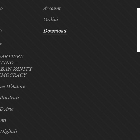
mo
Account
Ordini
p
Download
te
UARTIERE
TINO –
BAN VANITY
EMOCRACY
ne D’Autore
Illustrati
 D’Arte
nti
 Digitali