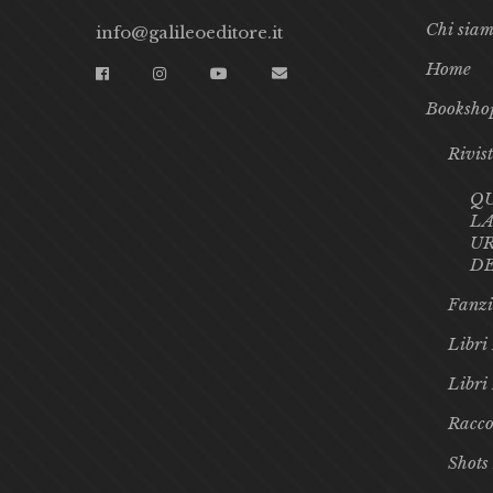
Chi sia
info@galileoeditore.it
Home
Booksho
Rivis
Q
LA
UR
D
Fanzi
Libri 
Libri
Racco
Shots