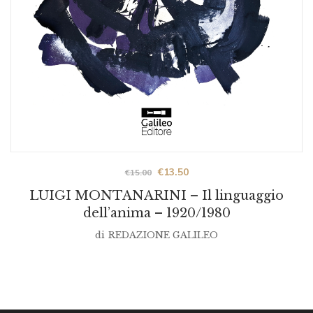
Original
Current
€
13.50
€
15.00
prezzo
prezzo
LUIGI MONTANARINI – Il linguaggio
was:
is:
dell’anima – 1920/1980
€15.00.
€13.50.
di
REDAZIONE GALILEO