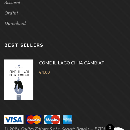
Account
Ordini
Download
BEST SELLERS
COME IL LAGO CI HA CAMBIATI
€
4.00
0
© 2024 Galileo Editore S.r.l.s. Società Benefit – P.IVA –
P.Iva