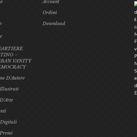
mo
Account
Ordini
p
Download
te
UARTIERE
TINO –
BAN VANITY
EMOCRACY
ne D’Autore
Illustrati
 D’Arte
nti
 Digitali
 Premi