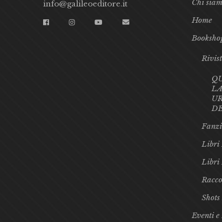
Chi sia
info@galileoeditore.it
Home
Booksho
Rivis
Q
LA
UR
D
Fanzi
Libri 
Libri
Racco
Shots
Eventi e