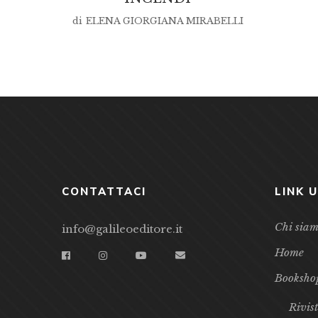
di
ELENA GIORGIANA MIRABELLI
CONTATTACI
LINK U
Chi sia
info@galileoeditore.it
Home
Booksho
Rivis