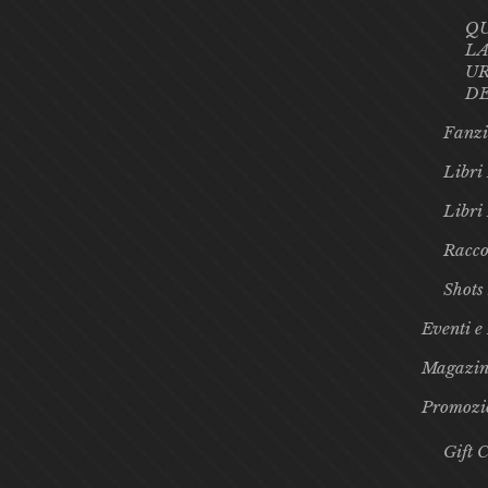
Q
LA
UR
D
Fanzi
Libri 
Libri
Racco
Shots
Eventi e
Magazin
Promozi
Gift 