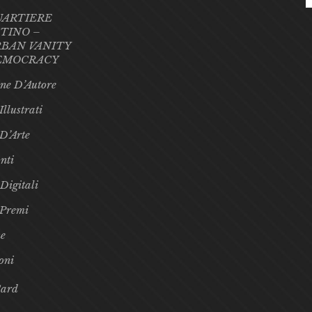
UARTIERE
TINO –
BAN VANITY
EMOCRACY
ne D’Autore
Illustrati
 D’Arte
nti
 Digitali
 Premi
e
oni
Card