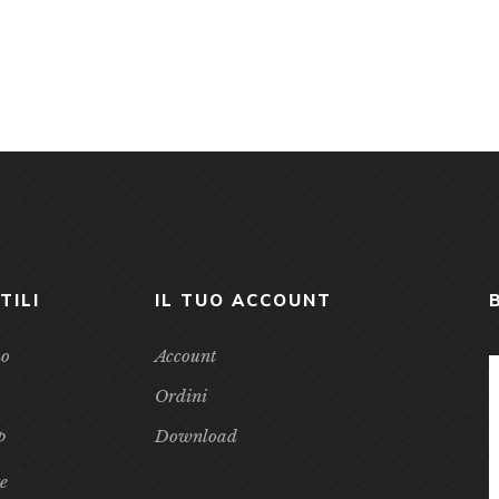
TILI
IL TUO ACCOUNT
mo
Account
Ordini
p
Download
te