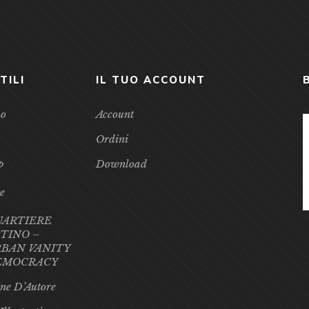
TILI
IL TUO ACCOUNT
mo
Account
Ordini
p
Download
te
UARTIERE
TINO –
BAN VANITY
EMOCRACY
ne D’Autore