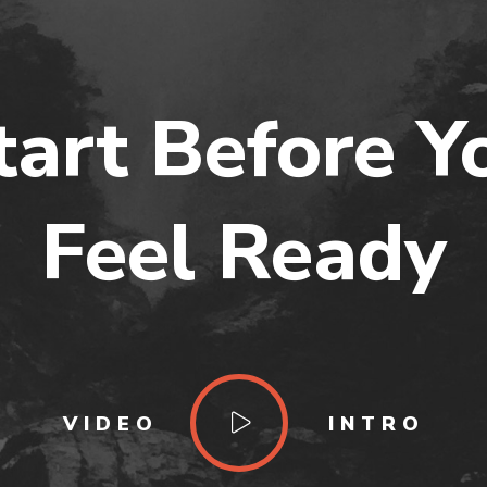
tart Before Y
Feel Ready
VIDEO
INTRO