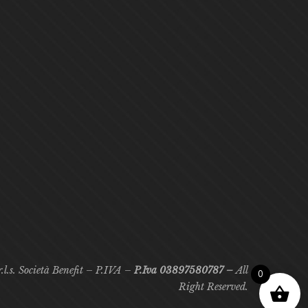
.l.s. Società Benefit – P.IVA –
P.Iva 03897580787 –
All
0
Right Reserved.