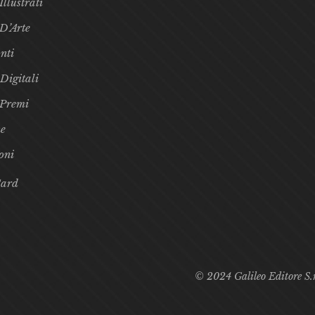
Illustrati
 D’Arte
nti
 Digitali
 Premi
e
oni
Card
© 2024 Galileo Editore S.r