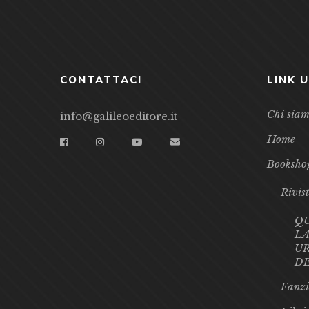
CONTATTACI
LINK U
Chi sia
info@galileoeditore.it
Home
Booksho
Rivis
Q
LA
UR
D
Fanzi