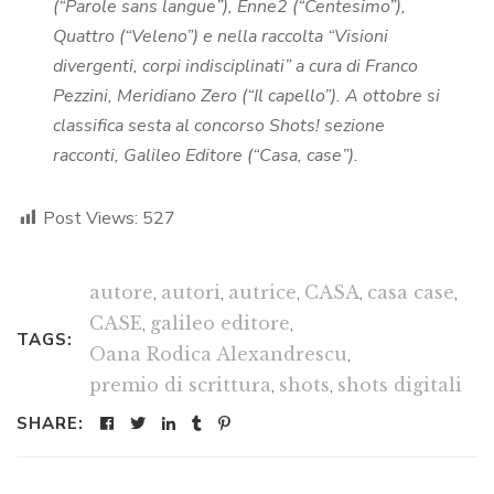
(“Parole sans langue”), Enne2 (“Centesimo”),
Quattro (“Veleno”) e nella raccolta “Visioni
divergenti, corpi indisciplinati” a cura di Franco
Pezzini, Meridiano Zero (“Il capello”). A ottobre si
classifica sesta al concorso Shots! sezione
racconti, Galileo Editore (“Casa, case”).
Post Views:
527
autore
,
autori
,
autrice
,
CASA
,
casa case
,
CASE
,
galileo editore
,
TAGS:
Oana Rodica Alexandrescu
,
premio di scrittura
,
shots
,
shots digitali
SHARE: