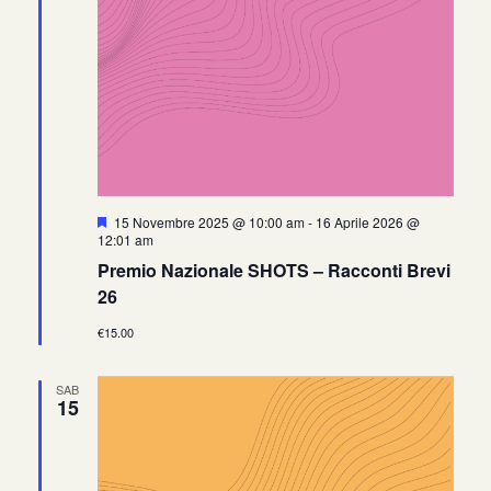
Segnalati
15 Novembre 2025 @ 10:00 am
-
16 Aprile 2026 @
12:01 am
Premio Nazionale SHOTS – Racconti Brevi
26
€15.00
SAB
15