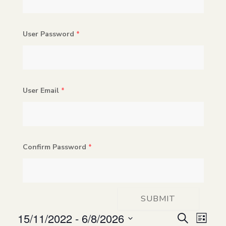
User Password
*
User Email
*
Confirm Password
*
SUBMIT
15/11/2022
 - 
6/8/2026
Even
Ev
Cerca
Lista