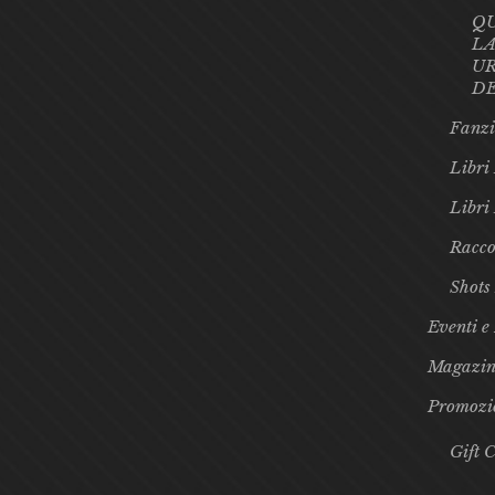
Q
LA
UR
D
Fanzi
Libri 
Libri
Racco
Shots
Eventi e
Magazin
Promozi
Gift 