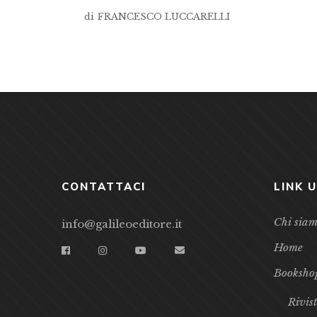
di
FRANCESCO LUCCARELLI
CONTATTACI
LINK U
Chi sia
info@galileoeditore.it
Home
Booksho
Rivis