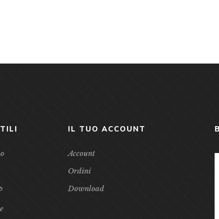
TILI
IL TUO ACCOUNT
mo
Account
Ordini
p
Download
te