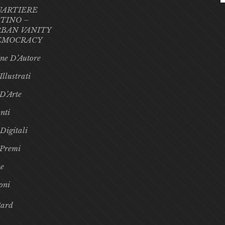
UARTIERE
TINO –
BAN VANITY
EMOCRACY
ne D’Autore
Illustrati
 D’Arte
nti
 Digitali
 Premi
e
oni
Card