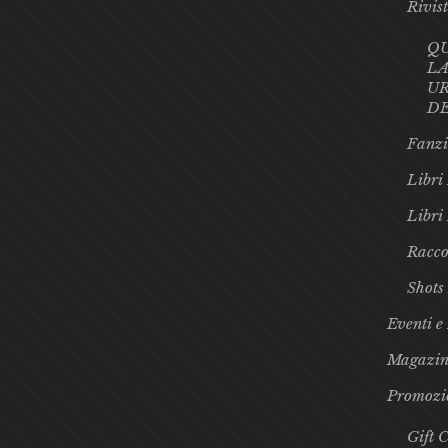
Rivis
Q
LA
UR
D
Fanzi
Libri 
Libri
Racco
Shots
Eventi e
Magazin
Promozi
Gift 