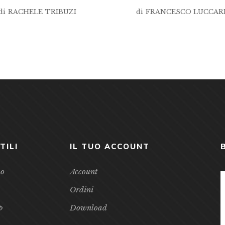
di
RACHELE TRIBUZI
di
FRANCESCO LUCCAR
TILI
IL TUO ACCOUNT
mo
Account
Ordini
p
Download