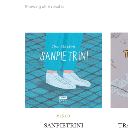
Showing all 4 results
€
15.00
TR
SANPIETRINI