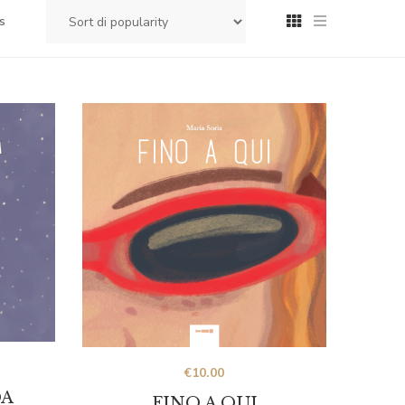
s
€
10.00
DA
FINO A QUI