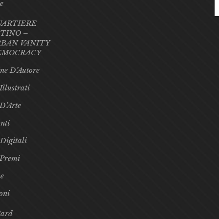
te
UARTIERE
TINO –
BAN VANITY
EMOCRACY
ne D’Autore
Illustrati
 D’Arte
nti
 Digitali
 Premi
e
oni
Card