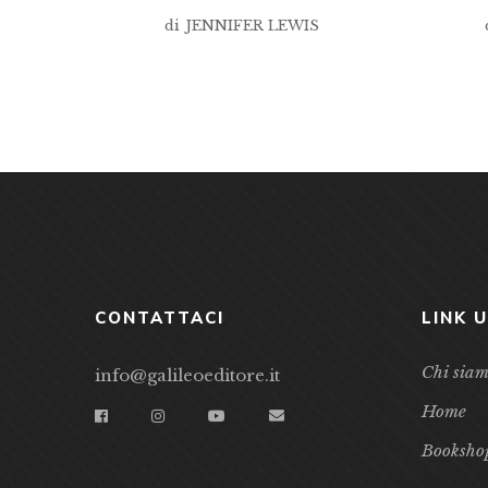
di
JENNIFER LEWIS
CONTATTACI
LINK U
Chi sia
info@galileoeditore.it
Home
Booksho