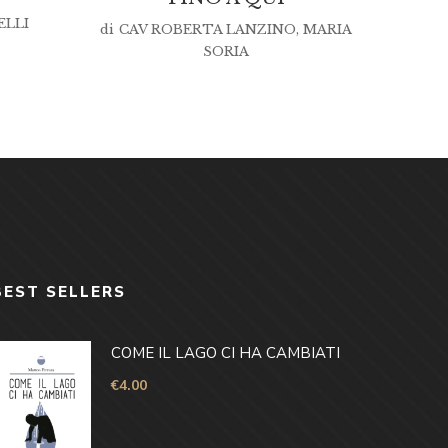
ELLI
di
CAV ROBERTA LANZINO
,
MARIA
SORIA
BEST SELLERS
COME IL LAGO CI HA CAMBIATI
€
4.00