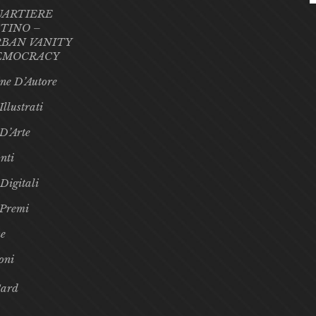
UARTIERE
TINO –
BAN VANITY
EMOCRACY
ne D’Autore
Illustrati
 D’Arte
nti
 Digitali
 Premi
e
oni
Card