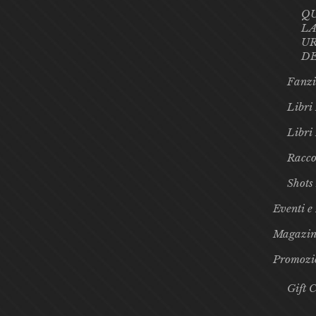
Q
LA
UR
D
Fanzi
Libri 
Libri
Racco
Shots
Eventi e
Magazin
Promozi
Gift 