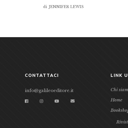
di
JENNIFER LEWIS
CONTATTACI
LINK U
Chi sia
info@galileoeditore.it
Home
Booksho
Rivis