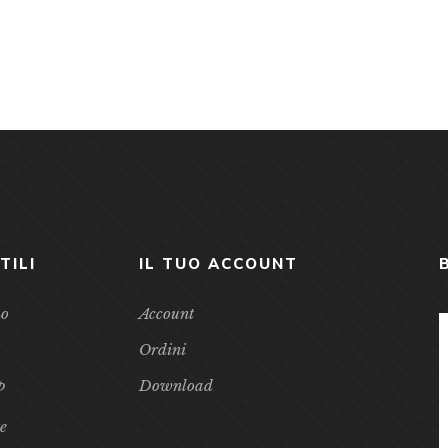
TILI
IL TUO ACCOUNT
mo
Account
Ordini
p
Download
te