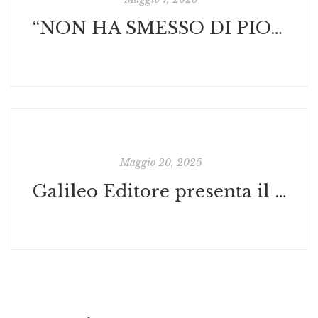
“NON HA SMESSO DI PIOVERE” – Presentazione ufficiale del nuovo fumetto di Caterina Costa al Cosenza Comics & Games 2025
Maggio 20, 2025
Galileo Editore presenta il pre-order di TRA LE MIE BRACCIA