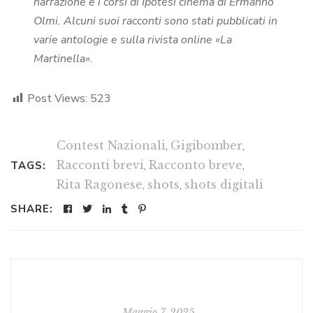
narrazione e i corsi di Ipotesi cinema di Ermanno
Olmi. Alcuni suoi racconti sono stati pubblicati in
varie antologie e sulla rivista online «La
Martinella».
Post Views:
523
Contest Nazionali
,
Gigibomber
,
Racconti brevi
,
Racconto breve
,
TAGS:
Rita Ragonese
,
shots
,
shots digitali
SHARE:
Maggio 7, 2025