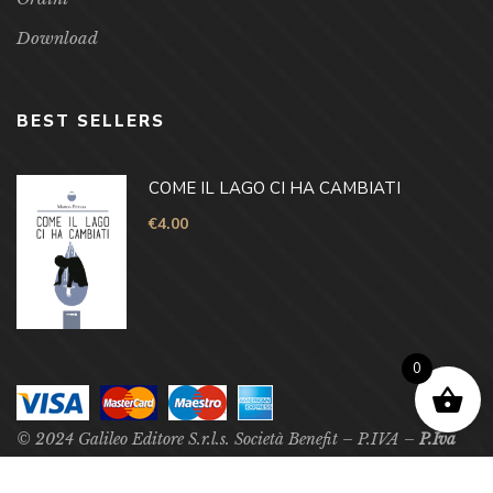
Download
BEST SELLERS
COME IL LAGO CI HA CAMBIATI
€
4.00
0
© 2024 Galileo Editore S.r.l.s. Società Benefit – P.IVA –
P.Iva
03897580787 –
All Right Reserved.