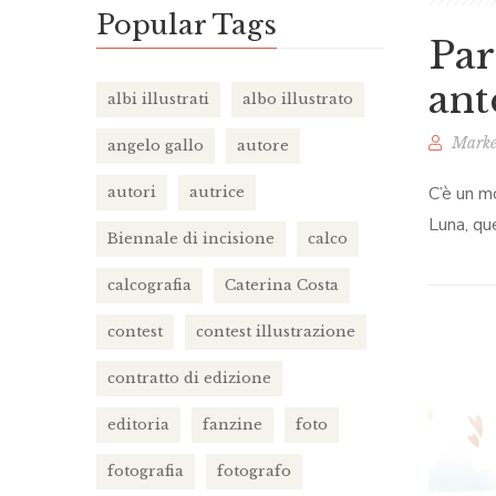
Popular Tags
Par
ant
albi illustrati
albo illustrato
Marke
angelo gallo
autore
C’è un m
autori
autrice
Luna, qu
Biennale di incisione
calco
calcografia
Caterina Costa
contest
contest illustrazione
contratto di edizione
editoria
fanzine
foto
fotografia
fotografo