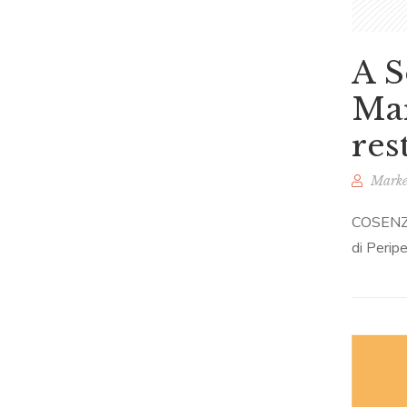
A S
Mar
res
Marke
COSENZA 
di Peripe