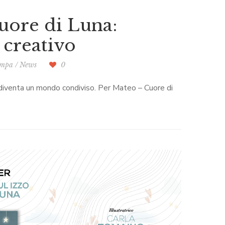
Cuore di Luna:
 creativo
ampa
/
News
0
 diventa un mondo condiviso. Per Mateo – Cuore di