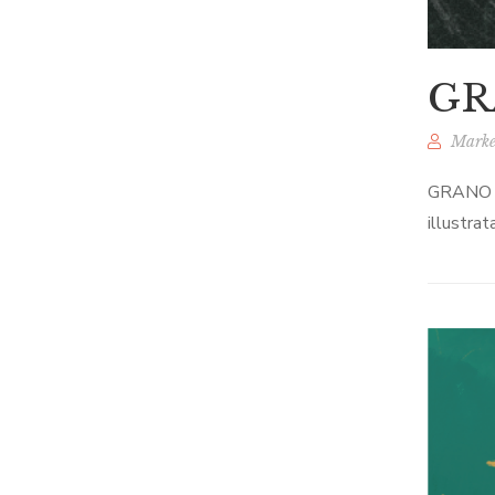
GR
Marke
GRANO è 
illustrat