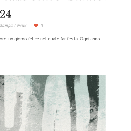
24
stampa
/
News
3
e, un giorno felice nel quale far festa. Ogni anno