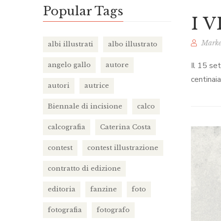
Popular Tags
I 
Marke
albi illustrati
albo illustrato
Il 15 se
angelo gallo
autore
centinai
autori
autrice
Biennale di incisione
calco
calcografia
Caterina Costa
contest
contest illustrazione
contratto di edizione
editoria
fanzine
foto
fotografia
fotografo