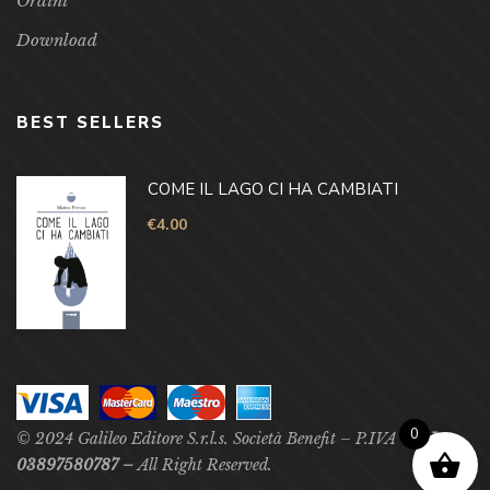
Ordini
Download
BEST SELLERS
COME IL LAGO CI HA CAMBIATI
€
4.00
0
© 2024 Galileo Editore S.r.l.s. Società Benefit – P.IVA –
P.Iva
03897580787 –
All Right Reserved.