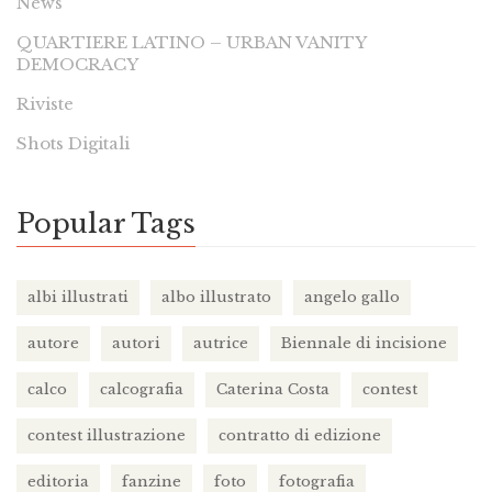
News
QUARTIERE LATINO – URBAN VANITY
DEMOCRACY
Riviste
Shots Digitali
Popular Tags
albi illustrati
albo illustrato
angelo gallo
autore
autori
autrice
Biennale di incisione
calco
calcografia
Caterina Costa
contest
contest illustrazione
contratto di edizione
editoria
fanzine
foto
fotografia