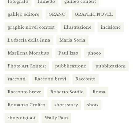
fotografo
fumetto
galileo contest
galileo editore
GRANO
GRAPHIC NOVEL
graphic novel contest
illustrazione
incisione
La faccia della luna
Maria Soria
Marilena Morabito
Paul Izzo
phoco
Photo Art Contest
pubblicazione
pubblicazioni
racconti
Racconti brevi
Racconto
Racconto breve
Roberto Sottile
Roma
Romanzo Grafico
short story
shots
shots digitali
Wally Pain