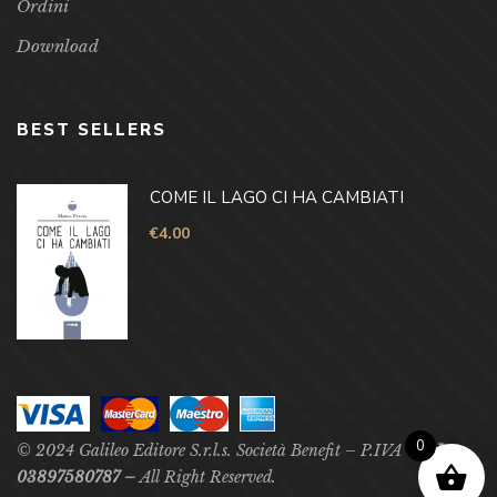
Ordini
Download
BEST SELLERS
COME IL LAGO CI HA CAMBIATI
€
4.00
0
© 2024 Galileo Editore S.r.l.s. Società Benefit – P.IVA –
P.Iva
03897580787 –
All Right Reserved.