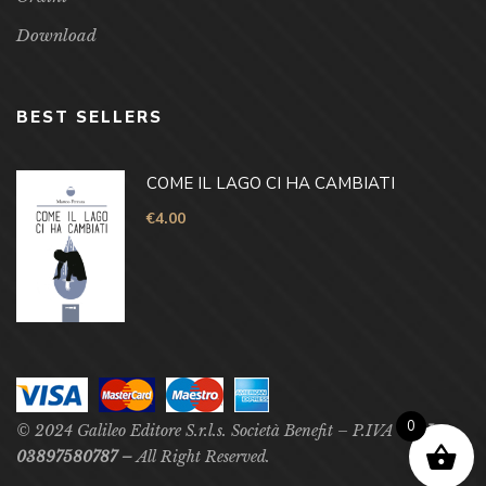
Download
BEST SELLERS
COME IL LAGO CI HA CAMBIATI
€
4.00
0
© 2024 Galileo Editore S.r.l.s. Società Benefit – P.IVA –
P.Iva
03897580787 –
All Right Reserved.