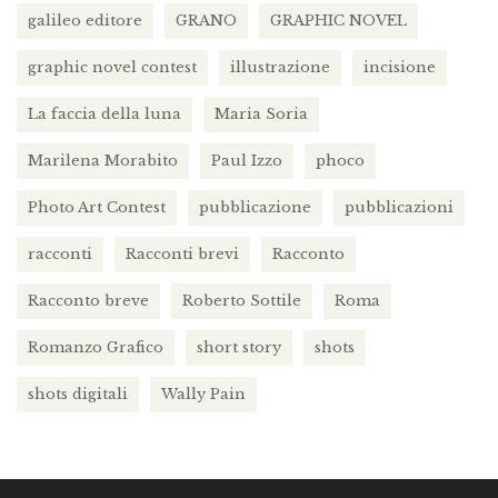
galileo editore
GRANO
GRAPHIC NOVEL
graphic novel contest
illustrazione
incisione
La faccia della luna
Maria Soria
Marilena Morabito
Paul Izzo
phoco
Photo Art Contest
pubblicazione
pubblicazioni
racconti
Racconti brevi
Racconto
Racconto breve
Roberto Sottile
Roma
Romanzo Grafico
short story
shots
shots digitali
Wally Pain