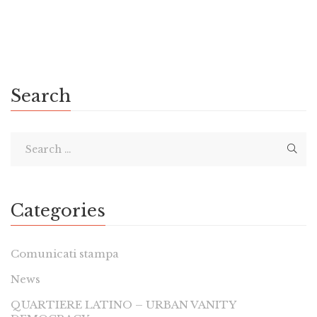
luna, il nuovo albo illustrato scritto da Francesco “Paul
Izzo” Polizzo e illustrato da La Faccia della Luna, in […]
Search
Categories
Comunicati stampa
News
QUARTIERE LATINO – URBAN VANITY