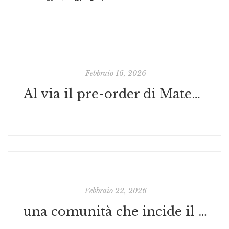
Febbraio 16, 2026
Al via il pre-order di Mateo, cuore di luna: il nuovo albo illustrato di Francesco “Paul Izzo” Polizzo e La Faccia della Luna
Febbraio 22, 2026
una comunità che incide il presente: Il finissage, i vincitori