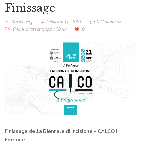
Finissage
Marketing
Febbraio 17, 2026
0 Comments
Comunicati stampa
/
News
0
Finissage della Biennale di Incisione – CALCO II
Edizione