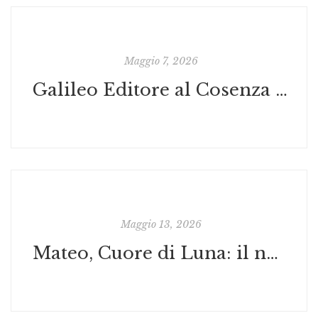
Maggio 7, 2026
Galileo Editore al Cosenza Comics and Games 2026: libri illustrati, talk, mostre e firmacopie nella Books District Area
Maggio 13, 2026
Mateo, Cuore di Luna: il nuovo albo illustrato di Paul Izzo e La Faccia della Luna verrà presentato al Cosenza Comics and Games 2026