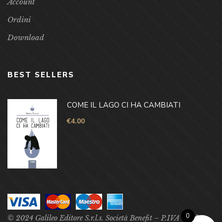
Account
Ordini
Download
BEST SELLERS
COME IL LAGO CI HA CAMBIATI
€
4.00
0
© 2024 Galileo Editore S.r.l.s. Società Benefit – P.IVA –
P.Iva