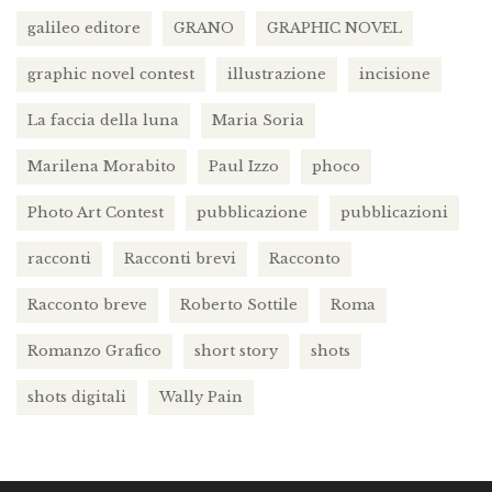
galileo editore
GRANO
GRAPHIC NOVEL
graphic novel contest
illustrazione
incisione
La faccia della luna
Maria Soria
Marilena Morabito
Paul Izzo
phoco
Photo Art Contest
pubblicazione
pubblicazioni
racconti
Racconti brevi
Racconto
Racconto breve
Roberto Sottile
Roma
Romanzo Grafico
short story
shots
shots digitali
Wally Pain