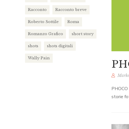
Racconto
Racconto breve
Roberto Sottile
Roma
Romanzo Grafico
short story
shots
shots digitali
Wally Pain
PH
Marke
PHOCO è 
storie f