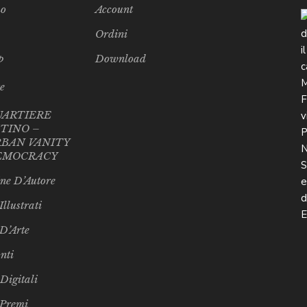
mo
Account
Ordini
p
Download
te
UARTIERE
TINO –
BAN VANITY
EMOCRACY
ne D’Autore
Illustrati
 D’Arte
nti
 Digitali
 Premi