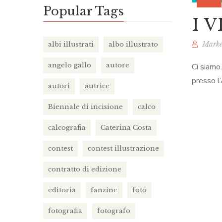
Popular Tags
I 
Marke
albi illustrati
albo illustrato
angelo gallo
autore
Ci siamo
presso l
autori
autrice
Biennale di incisione
calco
calcografia
Caterina Costa
contest
contest illustrazione
contratto di edizione
editoria
fanzine
foto
fotografia
fotografo