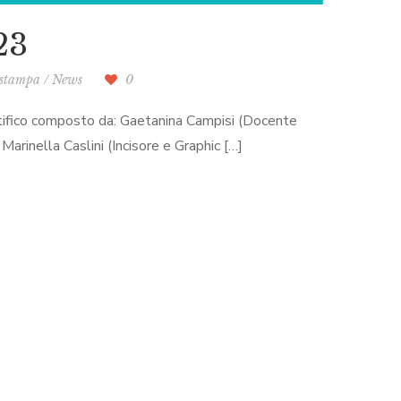
23
 stampa
/
News
0
ntifico composto da: Gaetanina Campisi (Docente
arinella Caslini (Incisore e Graphic […]