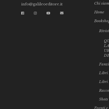
Chi sia
info@galileoeditore.it
Home
Booksho
Rivis
Q
LA
UR
D
Fanzi
Libri 
Libri
Racco
Shots
Eventi e