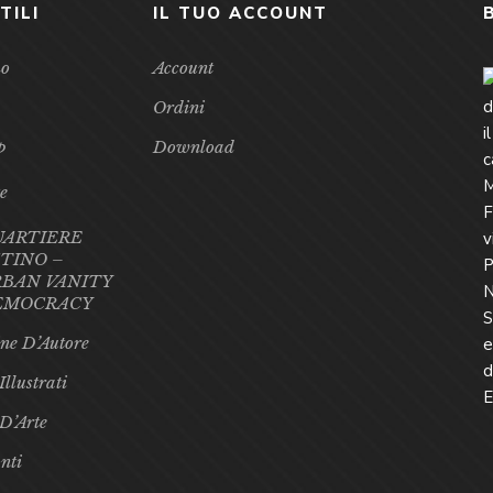
TILI
IL TUO ACCOUNT
mo
Account
Ordini
p
Download
te
UARTIERE
TINO –
BAN VANITY
EMOCRACY
ne D’Autore
Illustrati
 D’Arte
nti