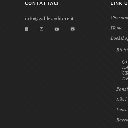
CONTATTACI
LINK U
Chi sia
info@galileoeditore.it
Home
Booksho
Rivis
Q
LA
UR
D
Fanzi
Libri 
Libri
Racco