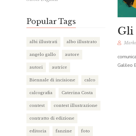
Popular Tags
Gli
albi illustrati
albo illustrato
Marke
angelo gallo
autore
comunica
Galileo 
autori
autrice
Biennale di incisione
calco
calcografia
Caterina Costa
contest
contest illustrazione
contratto di edizione
editoria
fanzine
foto