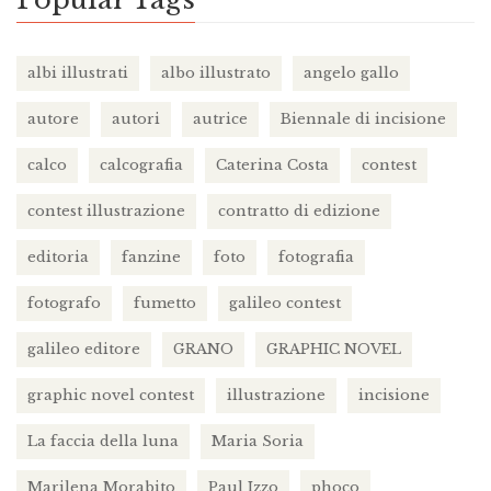
albi illustrati
albo illustrato
angelo gallo
autore
autori
autrice
Biennale di incisione
calco
calcografia
Caterina Costa
contest
contest illustrazione
contratto di edizione
editoria
fanzine
foto
fotografia
fotografo
fumetto
galileo contest
galileo editore
GRANO
GRAPHIC NOVEL
graphic novel contest
illustrazione
incisione
La faccia della luna
Maria Soria
Marilena Morabito
Paul Izzo
phoco