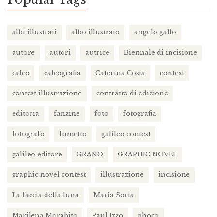
albi illustrati
albo illustrato
angelo gallo
autore
autori
autrice
Biennale di incisione
calco
calcografia
Caterina Costa
contest
contest illustrazione
contratto di edizione
editoria
fanzine
foto
fotografia
fotografo
fumetto
galileo contest
galileo editore
GRANO
GRAPHIC NOVEL
graphic novel contest
illustrazione
incisione
La faccia della luna
Maria Soria
Marilena Morabito
Paul Izzo
phoco