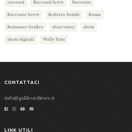
racconti
Racconti brevi
Racconto
Racconto breve
Roberto Sottile
Roma
Romanzo Grafico
short story
shots
shots digitali
Wally Pain
CONTATTACI
info@galileoeditore.it
LINK UTILI