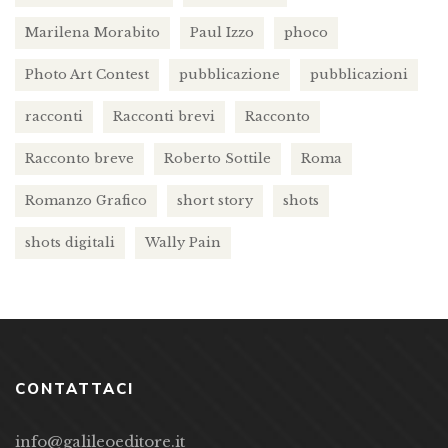
Marilena Morabito
Paul Izzo
phoco
Photo Art Contest
pubblicazione
pubblicazioni
racconti
Racconti brevi
Racconto
Racconto breve
Roberto Sottile
Roma
Romanzo Grafico
short story
shots
shots digitali
Wally Pain
CONTATTACI
info@galileoeditore.it