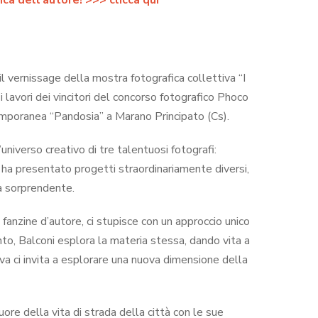
ca dell’autore! >>> clicca qui
l vernissage della mostra fotografica collettiva “I
vori dei vincitori del concorso fotografico Phoco
emporanea “Pandosia” a Marano Principato (Cs).
niverso creativo di tre talentuosi fotografi:
 ha presentato progetti straordinariamente diversi,
a sorprendente.
 fanzine d’autore, ci stupisce con un approccio unico
nto, Balconi esplora la materia stessa, dando vita a
tiva ci invita a esplorare una nuova dimensione della
uore della vita di strada della città con le sue