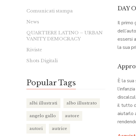
DAY 
Comunicati stampa
News
Il primo
dell’aut
QUARTIERE LATINO – URBAN
VANITY DEMOCRACY
essersi 
la sua pr
Riviste
Shots Digitali
Appro
È la sua 
Popular Tags
l’infanzi
discalcul
albi illustrati
albo illustrato
il tutto
aiutarlo
angelo gallo
autore
rendendo
autori
autrice