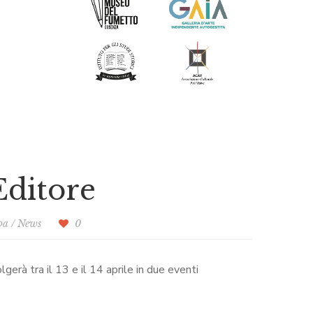
Editore
pa
/
News
0
lgerà tra il 13 e il 14 aprile in due eventi