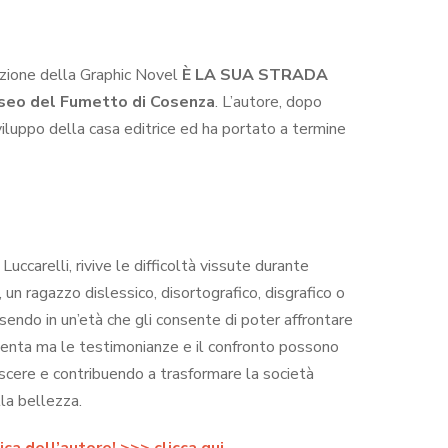
azione della Graphic Novel
È LA SUA STRADA
seo del Fumetto di Cosenza
. L’autore, dopo
viluppo della casa editrice ed ha portato a termine
uccarelli, rivive le difficoltà vissute durante
, un ragazzo dislessico, disortografico, disgrafico o
ssendo in un’età che gli consente di poter affrontare
resenta ma le testimonianze e il confronto possono
escere e contribuendo a trasformare la società
la bellezza.