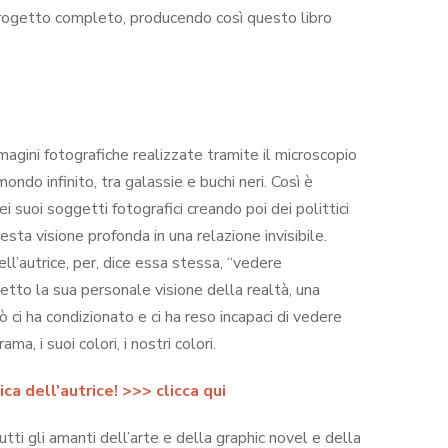
l progetto completo, producendo così questo libro
magini fotografiche realizzate tramite il microscopio
mondo infinito, tra galassie e buchi neri. Così è
i suoi soggetti fotografici creando poi dei polittici
ta visione profonda in una relazione invisibile.
ll’autrice, per, dice essa stessa, “vedere
etto la sua personale visione della realtà, una
 ci ha condizionato e ci ha reso incapaci di vedere
a, i suoi colori, i nostri colori.
ca dell’autrice! >>> clicca qui
tti gli amanti dell’arte e della graphic novel e della