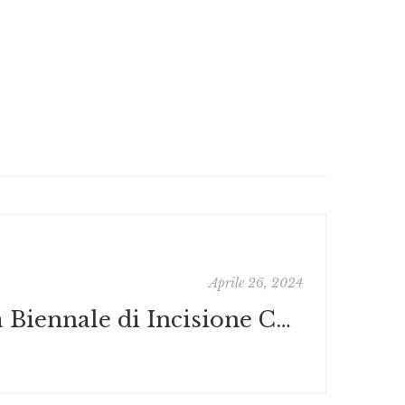
Aprile 26, 2024
La Biennale di Incisione CALCO 1 di Galileo Editore alla Galleria 291 Est di Roma