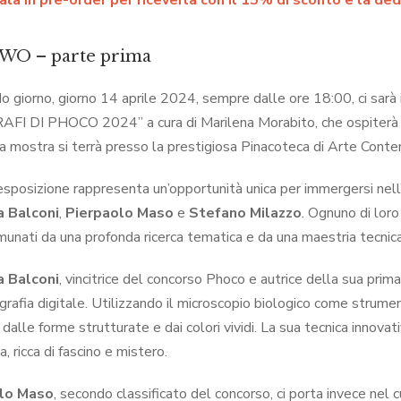
la in pre-order per riceverla con il 15% di sconto e la dedi
WO – parte prima
do giorno, giorno 14 aprile 2024, sempre dalle ore 18:00, ci sarà i
I DI PHOCO 2024” a cura di Marilena Morabito, che ospiterà i la
a mostra si terrà presso la prestigiosa Pinacoteca di Arte Cont
sposizione rappresenta un’opportunità unica per immergersi nell’u
a Balconi
,
Pierpaolo Maso
e
Stefano Milazzo
. Ognuno di loro
unati da una profonda ricerca tematica e da una maestria tecnic
a Balconi
, vincitrice del concorso Phoco e autrice della sua prima
ografia digitale. Utilizzando il microscopio biologico come strume
dalle forme strutturate e dai colori vividi. La sua tecnica innova
a, ricca di fascino e mistero.
lo Maso
, secondo classificato del concorso, ci porta invece nel c