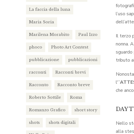
fotografi
La faccia della luna
l’uso sa
dell’att
Maria Soria
Marilena Morabito
Paul Izzo
Il terzo
nonna. A
phoco
Photo Art Contest
sguardo 
tributo a
pubblicazione
pubblicazioni
racconti
Racconti brevi
Nonostan
l'”
ATTE
Racconto
Racconto breve
che anco
Roberto Sottile
Roma
DAY T
Romanzo Grafico
short story
shots
shots digitali
Nello st
alla ste