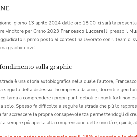
ONE
 giorno, giorno 13 aprile 2024 dalle ore 18:00, ci sarà la present
ore vincitore per Grano 2023
Francesco Luccarelli
presso il
Mu
aggiudicato il primo posto al contest ha lavorato con il team di s
ima graphic novel.
fondimento sulla graphic
strada è una storia autobiografica nella quale l’autore, Francesco L
a a seguito della dislessia. Incompreso da amici, docenti e genitori
ico tarda a comprendere i propri punti deboli e i punti forti non e
 da solo. Spesso fa difficoltà a seguire la strada che più lo rapp
 a far accrescere la propria consapevolezza permettendogli di cr
la sempre più aperta alla comprensione delle unicità e, quindi, al