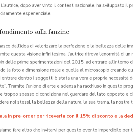
. L’autrice, dopo aver vinto il contest nazionale, ha sviluppato i
cisamente esperienziale.
ondimento sulla fanzine
asce dall’idea di valorizzare la perfezione e la bellezza delle im
mite questa visione infinitesima, l’autrice ritrova l’enormità di un 
 sin dalle prime sperimentazioni del 2015, ad entrare all’interno de
do la foto a dimensione reale a quella al microscopio creando ques
 entrare dentro i soggetti è stata una vera e propria necessità de
e”. Tramite l’unione di arte e scienza ha racchiuso in questo prog
he troppo spesso ci condiziona nel guardare dal lato opposto e ciò
dere noi stessi, la bellezza della natura, la sua trama, la nostra tram
la in pre-order per riceverla con il 15% di sconto e la dedi
iamo fare altro che invitarvi per questo evento imperdibile per tu