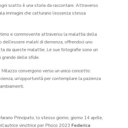
 ogni scatto è una storia da raccontare. Attraverso
egala immagini che catturano l’essenza stessa
 intimo e commovente attraverso la malattia della
so dell’essere malati di demenza, offrendoci uno
etta da queste malattie. Le sue fotografie sono un
ù grande delle sfide.
e Milazzo convergono verso un unico concetto:
oscienza, un’opportunità per contemplare la pazienza
 cambiamenti.
ano Principato, lo stesso giorno, giorno 14 aprile,
ll’autrice vincitrice per Phoco 2023
Federica