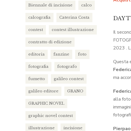
Acquista
Biennale di incisione
calco
calcografia
Caterina Costa
DAY T
contest
contest illustrazione
Il secon
FOTOGRAF
contratto di edizione
2023 . L
editoria
fanzine
foto
Questa e
fotografia
fotografo
Federic
ma accom
fumetto
galileo contest
Federic
galileo editore
GRANO
alla fot
GRAPHIC NOVEL
immagini 
fotografi
graphic novel contest
illustrazione
incisione
Pierpao