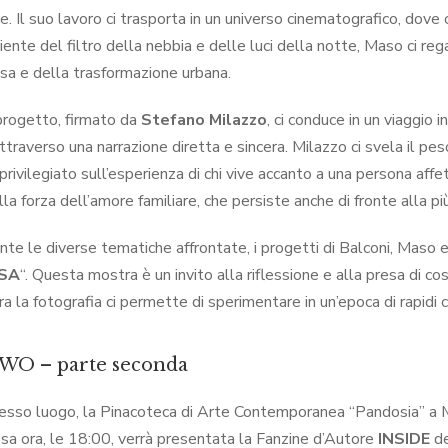
e. Il suo lavoro ci trasporta in un universo cinematografico, dove
piente del filtro della nebbia e delle luci della notte, Maso ci r
esa e della trasformazione urbana.
 progetto, firmato da
Stefano Milazzo
, ci conduce in un viaggio
ttraverso una narrazione diretta e sincera. Milazzo ci svela il pe
privilegiato sull’esperienza di chi vive accanto a una persona aff
lla forza dell’amore familiare, che persiste anche di fronte alla pi
te le diverse tematiche affrontate, i progetti di Balconi, Maso 
SA
“. Questa mostra è un invito alla riflessione e alla presa di c
ra la fotografia ci permette di sperimentare in un’epoca di rapidi
WO – parte seconda
esso luogo, la Pinacoteca di Arte Contemporanea “Pandosia” a Mar
ssa ora, le 18:00, verrà presentata la Fanzine d’Autore
INSIDE
de