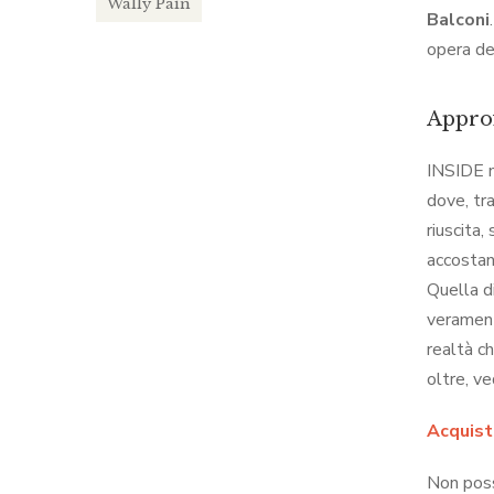
Wally Pain
Balconi
opera de
Approf
INSIDE n
dove, tra
riuscita,
accostan
Quella di
verament
realtà c
oltre, ve
Acquista
Non poss