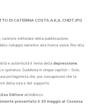
TO DI CATERINA COSTA A.K.A. CHEIT.JPG
o
, curatore editoriale della pubblicazione,
lo sviluppo narrativo alla ricerca visiva, fino alla
ilità e autenticità il tema della
depressione
,
a e speranza. Suddivisa in cinque capitoli –
Sole,
i una protagonista che, pur consapevole che la
nti della cura e del supporto.
lileo Editore
all’indirizzo
almente presentato il 10 maggio al Cosenza