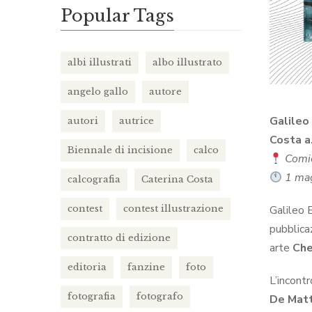
Popular Tags
albi illustrati
albo illustrato
angelo gallo
autore
Galileo
autori
autrice
Costa a.
Biennale di incisione
calco
Comic
1 mag
calcografia
Caterina Costa
Galileo E
contest
contest illustrazione
pubblica
contratto di edizione
arte
Che
editoria
fanzine
foto
L’incontr
fotografia
fotografo
De Mat