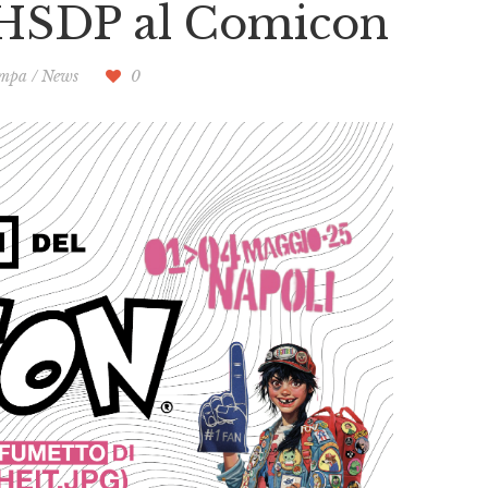
NHSDP al Comicon
ampa
/
News
0