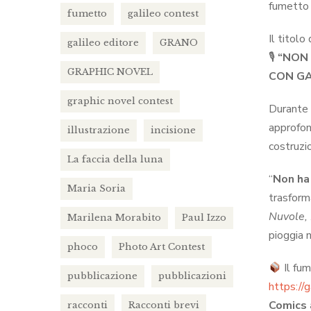
fumetto 
fumetto
galileo contest
Il titolo
galileo editore
GRANO
🎙
“NON 
GRAPHIC NOVEL
CON GA
graphic novel contest
Durante l
approfond
illustrazione
incisione
costruzi
La faccia della luna
“
Non ha
Maria Soria
trasforma
Nuvole,
Marilena Morabito
Paul Izzo
pioggia 
phoco
Photo Art Contest
Il fu
pubblicazione
pubblicazioni
https://
Comics
racconti
Racconti brevi