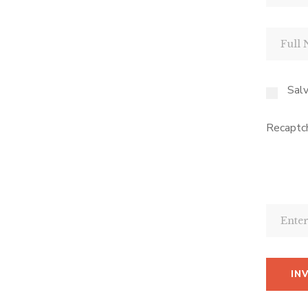
Salv
Recaptc