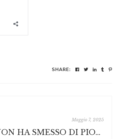
SHARE:
Maggio 7, 2025
“NON HA SMESSO DI PIOVERE” – Presentazione ufficiale del nuovo fumetto di Caterina Costa al Cosenza Comics & Games 2025