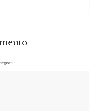
mmento
ssegnati
*