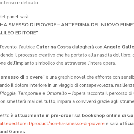
intenso e delicato.
 del panel sarà:
HA SMESSO DI PIOVERE – ANTEPRIMA DEL NUOVO FUMET
LILEO EDITORE”
’evento, l’autrice
Caterina Costa
dialogherà con
Angelo Gall
endo il processo creativo che ha portato alla nascita del libro: dal
one dell’impianto simbolico che attraversa l’intera opera.
 smesso di piovere
” è una graphic novel che affronta con sensib
ndo il dolore interiore in un viaggio di consapevolezza, resilienz
 Pioggia, Temporale e Ombrello
– l’opera racconta il percorso d
non smetterà mai del tutto, impara a conviverci grazie agli strume
metto è
attualmente in pre-order
sul
bookshop online di Ga
galileoeditore.it/product/non-ha-smesso-di-piovere
e sarà
uffici
 and Games
.