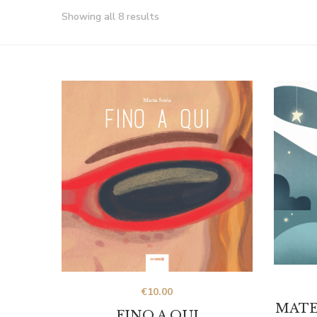
Showing all 8 results
€
10.00
MATE
FINO A QUI