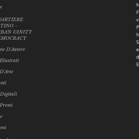
te
UARTIERE
TINO –
BAN VANITY
EMOCRACY
ne D’Autore
Illustrati
 D’Arte
nti
 Digitali
 Premi
e
oni