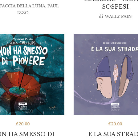
SOSPESI
 FACCIA DELLA LUNA
,
PAUL
IZZO
di
WALLY PAIN
€
20.00
€
20.00
N HA SMESSO DI
È LA SUA STRA