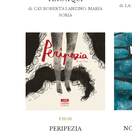
di
LA
di
CAV ROBERTA LANZINO
,
MARIA
SORIA
€
20.00
NO
PERIPEZIA