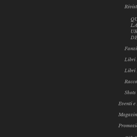
Rivis
Q
LA
UR
D
Fanzi
Libri 
Libri
Racco
Shots
Eventi e
Magazin
Promozi