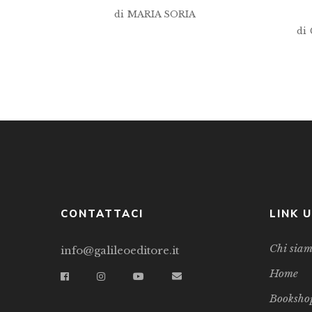
di
MARIA SORIA
di
CONTATTACI
LINK U
Chi sia
info@galileoeditore.it
Home
Booksho