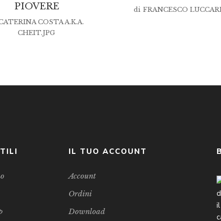
PIOVERE
di
FRANCESCO LUCCAR
CATERINA COSTA A.K.A.
CHEIT.JPG
TILI
IL TUO ACCOUNT
mo
Account
Ordini
p
Download